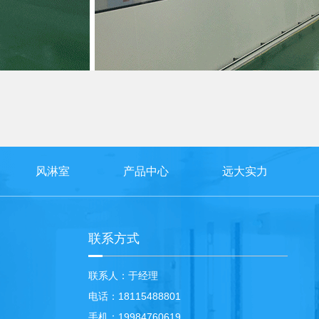
风淋室
产品中心
远大实力
联系方式
联系人：于经理
电话：18115488801
手机：19984760619