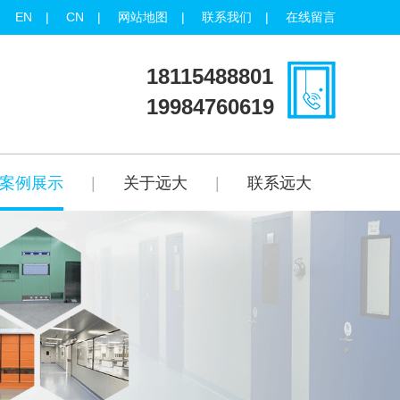
EN
|
CN
|
网站地图
|
联系我们
|
在线留言
18115488801
19984760619
案例展示
|
关于远大
|
联系远大