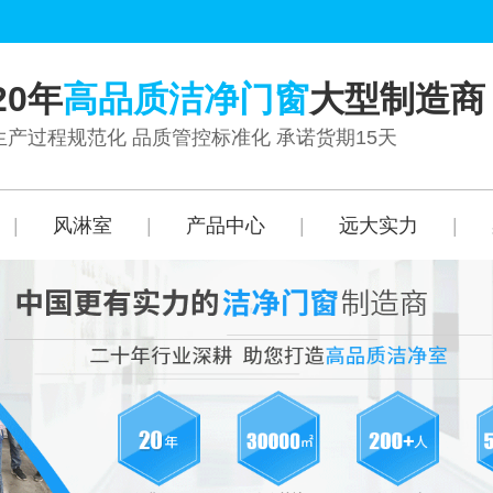
20年
高品质洁净门窗
大型制造商
生产过程规范化 品质管控标准化 承诺货期15天
|
风淋室
|
产品中心
|
远大实力
|