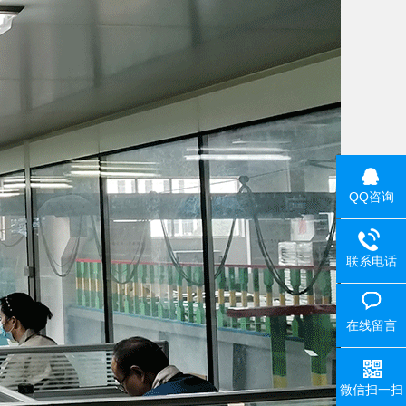
QQ咨询
联系电话
在线留言
微信扫一扫