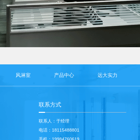
风淋室
产品中心
远大实力
联系方式
联系人：于经理
电话：18115488801
手机：19984760619