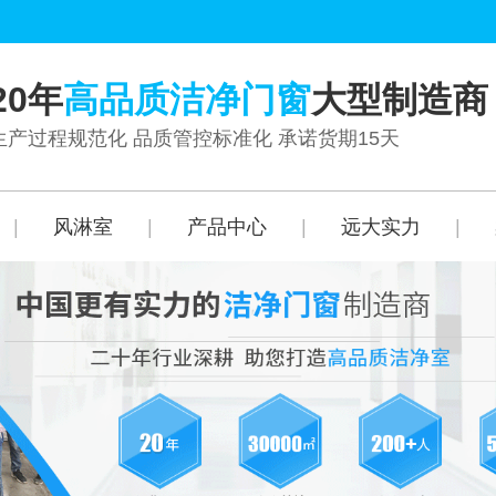
20年
高品质洁净门窗
大型制造商
生产过程规范化 品质管控标准化 承诺货期15天
|
风淋室
|
产品中心
|
远大实力
|