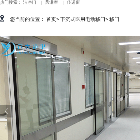
热门搜索：
洁净门
|
风淋室
|
传递窗
您当前的位置：
首页>
下沉式医用电动移门>
移门