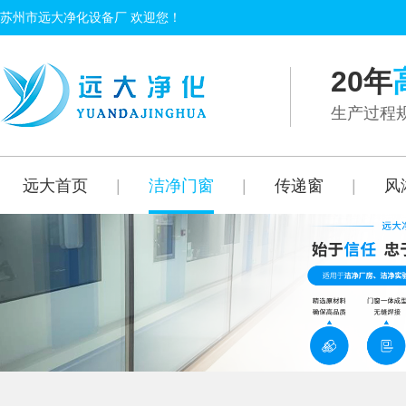
苏州市远大净化设备厂 欢迎您！
20年
生产过程规
远大首页
|
洁净门窗
|
传递窗
|
风