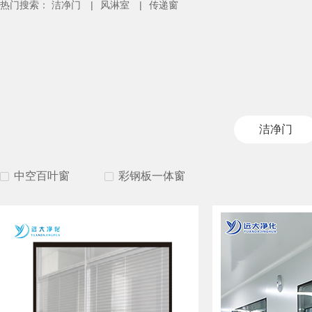
热门搜索：
洁净门
|
风淋室
|
传递窗
洁净门
中空百叶窗
彩钢板一体窗